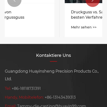
Verbesserung der
Oberflächenbeschaffenheit beim
Druckguss: Tipps und Techniken
Mehr sehen >>
Kontaktiere Uns
Guangdong Huayinsheng Precision Products Co.,
Ltd.
Tel:
+86-18118731391
Handy, Mobiltelefon:
+86-13143439313
Email:
Tammy-die-casting@huayin99.com