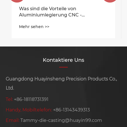
Was ist der Unterschied zwischen
Stimmungsformen und
Injektionsformen?
Mehr sehen >>
Kontaktiere Uns
Guangdong Huayinsheng Precision Products Co.,
Ltd.
Tel:
+86-18118731391
Handy, Mobiltelefon:
+86-13143439313
Email:
Tammy-die-casting@huayin99.com