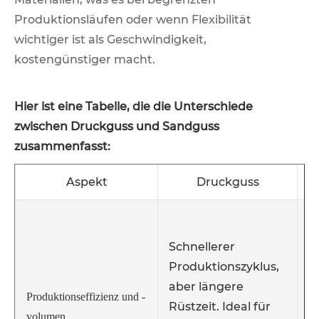
Produktionsläufen oder wenn Flexibilität
wichtiger ist als Geschwindigkeit,
kostengünstiger macht.
Hier ist eine Tabelle, die die Unterschiede
zwischen Druckguss und Sandguss
zusammenfasst:
Aspekt
Druckguss
S
E
Schnellerer
l
Produktionszyklus,
P
aber längere
F
Produktionseffizienz und -
Rüstzeit. Ideal für
e
volumen