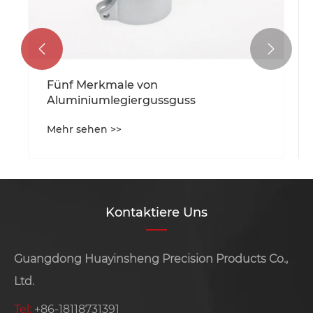


Fünf Merkmale von
Aluminiumlegiergussguss
Mehr sehen >>
Kontaktiere Uns
Guangdong Huayinsheng Precision Products Co.,
Ltd.
Tel:
+86-18118731391