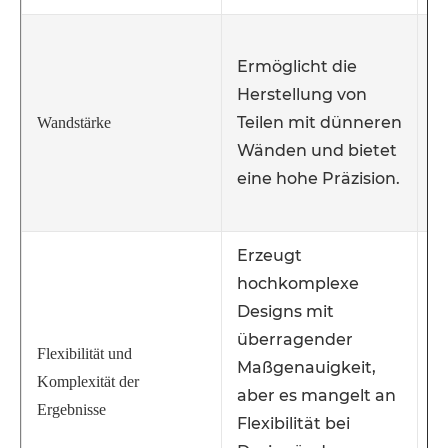
E
Ermöglicht die
d
Herstellung von
w
Teilen mit dünneren
r
Wandstärke
Wänden und bietet
e
eine hohe Präzision.
e
d
Erzeugt
hochkomplexe
B
Designs mit
b
überragender
u
Flexibilität und
Maßgenauigkeit,
e
Komplexität der
aber es mangelt an
F
Ergebnisse
Flexibilität bei
pr