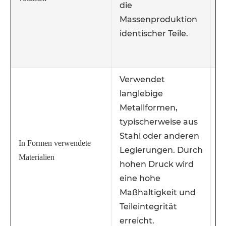
die
b
Massenproduktion
f
identischer Teile.
P
D
Verwendet
langlebige
Metallformen,
V
typischerweise aus
p
Stahl oder anderen
g
In Formen verwendete
Legierungen. Durch
B
Materialien
hohen Druck wird
k
eine hohe
k
Maßhaltigkeit und
P
Teileintegrität
erreicht.