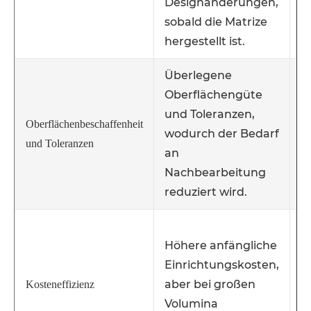
Designänderungen,
a
sobald die Matrize
hergestellt ist.
Überlegene
O
Oberflächengüte
B
und Toleranzen,
N
Oberflächenbeschaffenheit
wodurch der Bedarf
e
und Toleranzen
an
g
Nachbearbeitung
O
reduziert wird.
g
N
Höhere anfängliche
A
Einrichtungskosten,
m
aber bei großen
P
Kosteneffizienz
Volumina
f